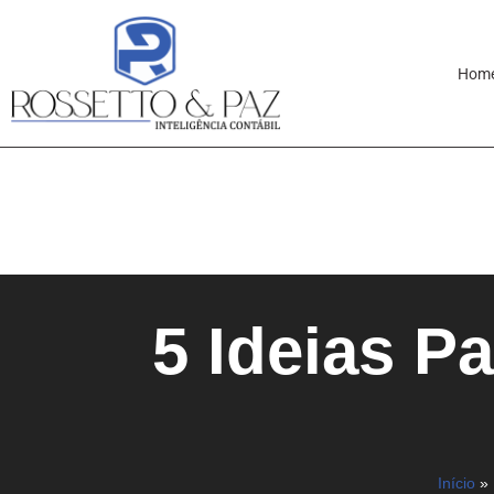
Hom
5 Ideias P
Início
»