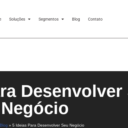
e
Soluções
Segmentos
Blog
Contato
ara Desenvolver
Negócio
Blog
»
5 Ideias Para Desenvolver Seu Negócio