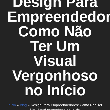
Design Para
Empreendedor
Como Não
Ter Um
Visual
Vergonhoso
no Início
Início
»
Blog
»
Design Para Empreendedores: Como Não Ter
Um Visual Vergonhoso no Início